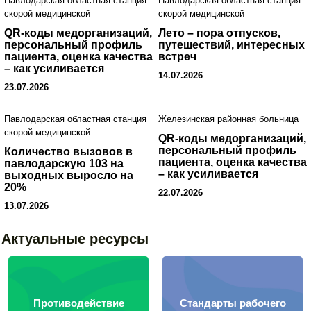
Павлодарская областная станция
Павлодарская областная станция
скорой медицинской
скорой медицинской
QR-коды медорганизаций,
Лето – пора отпусков,
персональный профиль
путешествий, интересных
пациента, оценка качества
встреч
– как усиливается
14.07.2026
«народный контроль» в
23.07.2026
здравоохранении
Павлодарская областная станция
Железинская районная больница
скорой медицинской
QR-коды медорганизаций,
персональный профиль
Количество вызовов в
пациента, оценка качества
павлодарскую 103 на
– как усиливается
выходных выросло на
«народный контроль» в
20%
22.07.2026
здравоохранении
13.07.2026
Актуальные ресурсы
Противодействие
Стандарты рабочего