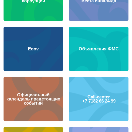
коррупции
места инвалида
Egov
Объявления ФМС
Официальный
Call-center
календарь предстоящих
+7 7182 66 24 99
событий