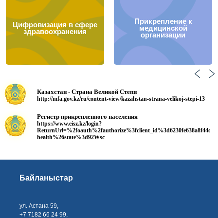
Прикрепление к
Цифровизация в сфере
медицинской
здравоохранения
организации
Казахстан - Страна Великой Степи
http://mfa.gov.kz/ru/content-view/kazahstan-strana-velikoj-stepi-13
Регистр прикрепленного населения
https://www.eisz.kz/login?
ReturnUrl=%2foauth%2fauthorize%3fclient_id%3d6230fe638a8f44c
health%26state%3d92Wsc
Байланыстар
ул. Астана 59,
+7 7182 66 24 99,