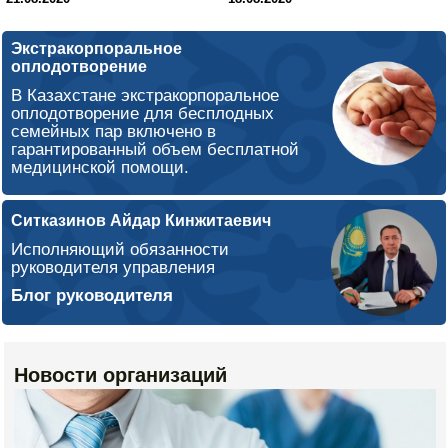
областного маслихата от
14 июня 2018 года №
236/22 «О
Экстракорпоральное
дополнительном
оплодотворение
лекарственном
обеспечении»»
В Казахстане экстракорпоральное
оплодотворение для бесплодных
семейных пар включено в
гарантированный объем бесплатной
медицинской помощи.
Ситказинов Айдар Кинжитаевич
Исполняющий обязанности
руководителя управления
Блог руководителя
Новости организаций