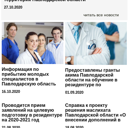
27.10.2020
читать все новости
Информация по
Предоставлены гранты
прибытию молодых
акима Павлодарской
специалистов в
области на обучение в
Павлодарскую область
резидентуре по
медицинским
16.10.2020
01.09.2020
специальностям
Проводится прием
Справка к проекту
заявлений на целевую
решения маслихата
подготовку в резидентуре
Павлодарской области «О
на 2020-2021 год
внесении дополнений в
решение Павлодарского
21.08.2020
18.08.2020