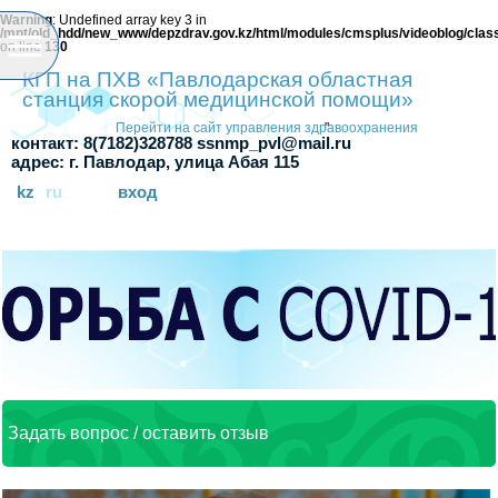
Warning
: Undefined array key 3 in
/mnt/old_hdd/new_www/depzdrav.gov.kz/html/modules/cmsplus/videoblog/clas
on line
130
КГП на ПХВ «Павлодарская областная
станция скорой медицинской помощи»
Перейти на сайт управления здравоохранения
"
контакт: 8(7182)328788 ssnmp_pvl@mail.ru
адрес: г. Павлодар, улица Абая 115
kz
ru
вход
Задать вопрос / оставить отзыв