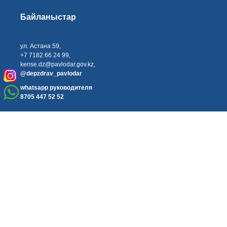
Байланыстар
ул. Астана 59,
+7 7182 66 24 99,
kense.dz@pavlodar.gov.kz
,
@depzdrav_pavlodar
whatsapp руководителя
8705 447 52 52
Finist,2026