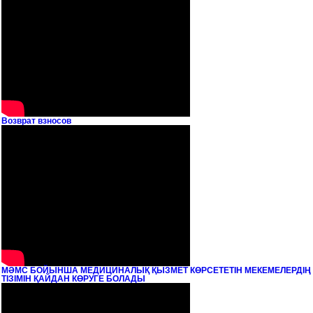
Возврат взносов
МӘМС БОЙЫНША МЕДИЦИНАЛЫҚ ҚЫЗМЕТ КӨРСЕТЕТІН МЕКЕМЕЛЕРДІҢ
ТІЗІМІН ҚАЙДАН КӨРУГЕ БОЛАДЫ