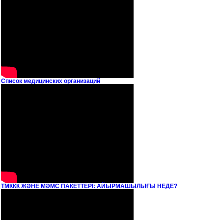
Список медицинских организаций
ТМККК ЖӘНЕ МӘМС ПАКЕТТЕРІ: АЙЫРМАШЫЛЫҒЫ НЕДЕ?